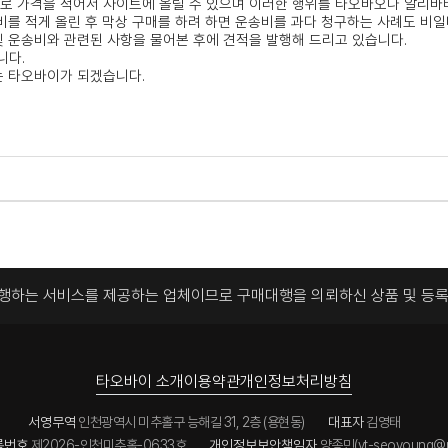
로 가격을 적어서 사이트에 올릴 수 있으며 이러한 행위를 타오바오나 알리바바
비를 적게 올린 후 막상 구매를 하려 하면 운송비를 과다 청구하는 사례도 비일
 운송비와 관련된 사항을 물어본 후에 견적을 발행해 드리고 있습니다.
니다.
는 타오바이가 되겠습니다.
대행하는 서비스를 제공하는 업체이므로
구매대행을 의뢰하신 상품 및 등
타오바이 소개
이용약관
개인정보처리방침
서영무역
인천광역시 미추홀구 능해길 31, 2층 (용현동)
대표자
김영태
록번호
제2026-인천미추홀-0633호
개인정보보안책임자
양종민(yt-seoyoung@n