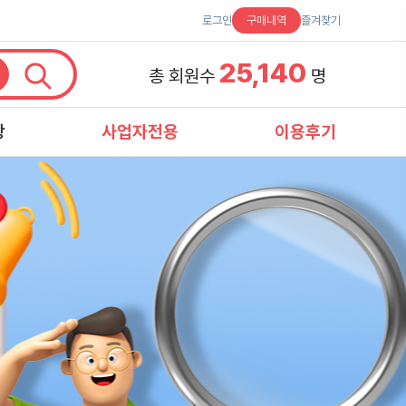
로그인
구매내역
즐겨찾기
25,140
총 회원수
명
항
사업자전용
이용후기