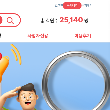
로그인
구매내역
즐겨찾기
25,140
총 회원수
명
항
사업자전용
이용후기