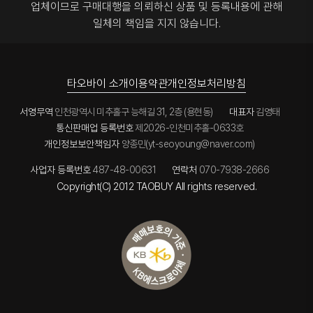
업체이므로
구매대행을 의뢰하신 상품 및 등록내용에 관해
일체의 책임을 지지 않습니다.
타오바이 소개
이용약관
개인정보처리방침
서영무역
인천광역시 미추홀구 능해길 31, 2층 (용현동)
대표자
김영태
통신판매업 등록번호
제2026-인천미추홀-0633호
개인정보보안책임자
양종민(yt-seoyoung@naver.com)
사업자 등록번호
487-48-00631
연락처
070-7938-2666
Copyright(C) 2012 TAOBUY All rights reserved.