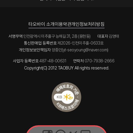
타오바이 소개
이용약관
개인정보처리방침
서영무역
인천광역시 미추홀구 능해길 31, 2층 (용현동)
대표자
김영태
통신판매업 등록번호
제2026-인천미추홀-0633호
개인정보보안책임자
양종민(yt-seoyoung@naver.com)
사업자 등록번호
487-48-00631
연락처
070-7938-2666
Copyright(C) 2012 TAOBUY All rights reserved.