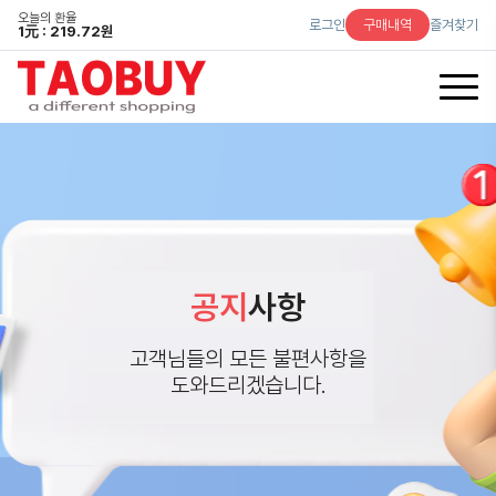
오늘의 환율
로그인
구매내역
즐겨찾기
1
元
: 219.72원
공지
사항
고객님들의 모든 불편사항을
도와드리겠습니다.