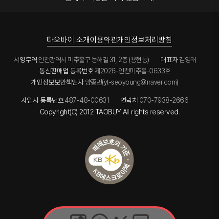
타오바이 소개
이용약관
개인정보처리방침
서영무역
인천광역시 미추홀구 능해길 31, 2층 (용현동)
대표자
김영태
통신판매업 등록번호
제2026-인천미추홀-0633호
개인정보보안책임자
양종민(yt-seoyoung@naver.com)
사업자 등록번호
487-48-00631
연락처
070-7938-2666
Copyright(C) 2012 TAOBUY All rights reserved.