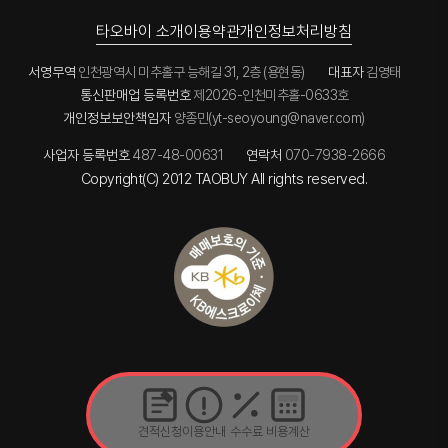
타오바이 소개
이용약관
개인정보처리방침
서영무역
인천광역시 미추홀구 능해길 31, 2층 (용현동)
대표자
김영태
통신판매업 등록번호
제2026-인천미추홀-0633호
개인정보보안책임자
양종민(yt-seoyoung@naver.com)
사업자 등록번호
487-48-00631
연락처
070-7938-2666
Copyright(C) 2012 TAOBUY All rights reserved.
견적신청
이용안내
수수료
비용계산