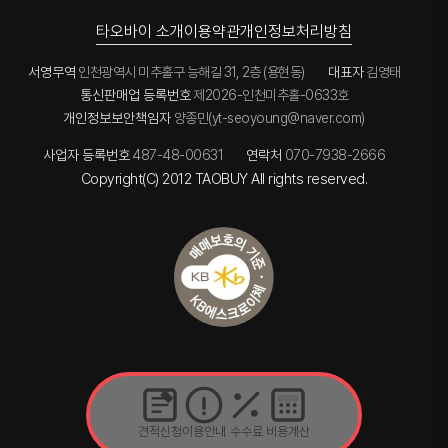
타오바이 소개
이용약관
개인정보처리방침
서영무역
인천광역시 미추홀구 능해길 31, 2층 (용현동)
대표자
김영태
통신판매업 등록번호
제2026-인천미추홀-0633호
개인정보보안책임자
양종민(yt-seoyoung@naver.com)
사업자 등록번호
487-48-00631
연락처
070-7938-2666
Copyright(C) 2012 TAOBUY All rights reserved.
견적신청
이용안내
수수료
비용계산