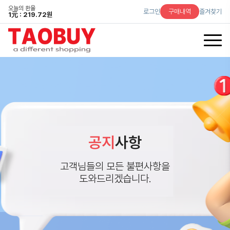
오늘의 환율
로그인
구매내역
즐겨찾기
1
元
: 219.72원
공지
사항
고객님들의 모든 불편사항을
도와드리겠습니다.