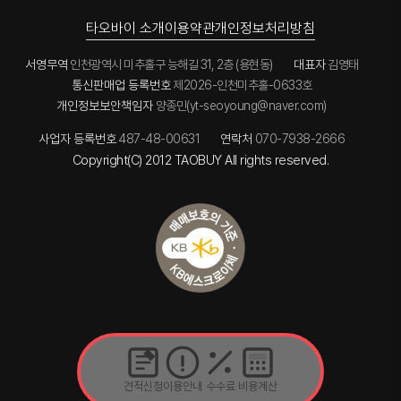
타오바이 소개
이용약관
개인정보처리방침
서영무역
인천광역시 미추홀구 능해길 31, 2층 (용현동)
대표자
김영태
통신판매업 등록번호
제2026-인천미추홀-0633호
개인정보보안책임자
양종민(yt-seoyoung@naver.com)
사업자 등록번호
487-48-00631
연락처
070-7938-2666
Copyright(C) 2012 TAOBUY All rights reserved.
견적신청
이용안내
수수료
비용계산