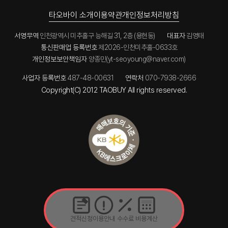
타오바이 소개
이용약관
개인정보처리방침
서영무역
인천광역시 미추홀구 능해길 31, 2층 (용현동)
대표자
김영태
통신판매업 등록번호
제2026-인천미추홀-0633호
개인정보보안책임자
양종민(yt-seoyoung@naver.com)
사업자 등록번호
487-48-00631
연락처
070-7938-2666
Copyright(C) 2012 TAOBUY All rights reserved.
견적신청
이용안내
수수료
비용계산