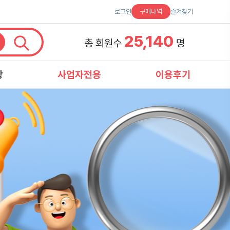
로그인
구매내역
즐겨찾기
25,140
총 회원수
명
항
사업자전용
이용후기