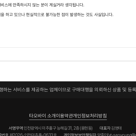
서비스에 만족하시지 않는 분이 계실거라 생각됩니다.
력을 하고 있으나 현실적으로 불가능한 점이 발생하는 것도 사실입니다.
대행하는 서비스를 제공하는 업체이므로
구매대행을 의뢰하신 상품 및 등
타오바이 소개
이용약관
개인정보처리방침
서영무역
인천광역시 미추홀구 능해길 31, 2층 (용현동)
대표자
김영태
록번호
제2026-인천미추홀-0633호
개인정보보안책임자
양종민(yt-seoyoung@n