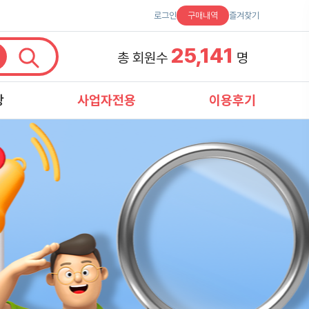
로그인
구매내역
즐겨찾기
25,141
총 회원수
명
항
사업자전용
이용후기