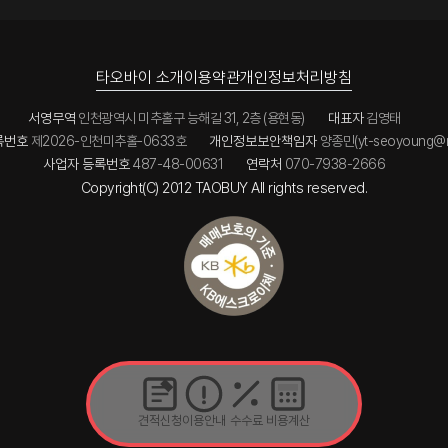
타오바이 소개
이용약관
개인정보처리방침
서영무역
인천광역시 미추홀구 능해길 31, 2층 (용현동)
대표자
김영태
록번호
제2026-인천미추홀-0633호
개인정보보안책임자
양종민(yt-seoyoung@n
사업자 등록번호
487-48-00631
연락처
070-7938-2666
Copyright(C) 2012 TAOBUY All rights reserved.
견적신청
이용안내
수수료
비용계산