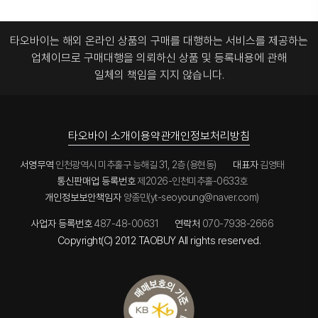
타오바이는 해외 온라인 상품의 구매를 대행하는 서비스를 제공하는
업체이므로
구매대행을 의뢰하신 상품 및 등록내용에 관해
일체의 책임을 지지 않습니다.
타오바이 소개
이용약관
개인정보처리방침
서영무역
인천광역시 미추홀구 능해길 31, 2층 (용현동)
대표자
김영태
통신판매업 등록번호
제2026-인천미추홀-0633호
개인정보보안책임자
양종민(yt-seoyoung@naver.com)
사업자 등록번호
487-48-00631
연락처
070-7938-2666
Copyright(C) 2012 TAOBUY All rights reserved.