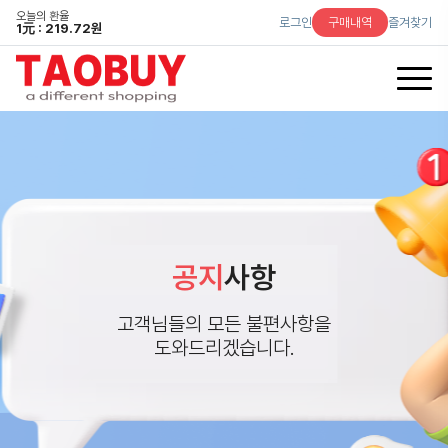
오늘의 환율
로그인
구매내역
즐겨찾기
1
元
: 219.72원
공지
사항
고객님들의 모든 불편사항을
도와드리겠습니다.