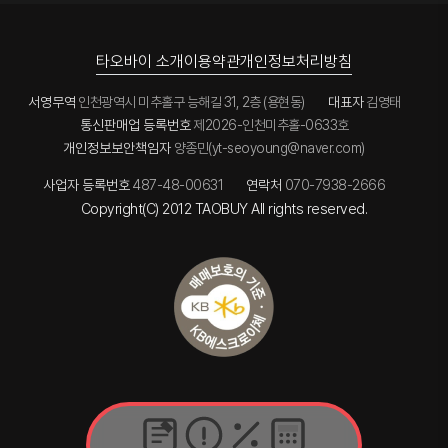
타오바이 소개
이용약관
개인정보처리방침
서영무역
인천광역시 미추홀구 능해길 31, 2층 (용현동)
대표자
김영태
통신판매업 등록번호
제2026-인천미추홀-0633호
개인정보보안책임자
양종민(yt-seoyoung@naver.com)
사업자 등록번호
487-48-00631
연락처
070-7938-2666
Copyright(C) 2012 TAOBUY All rights reserved.