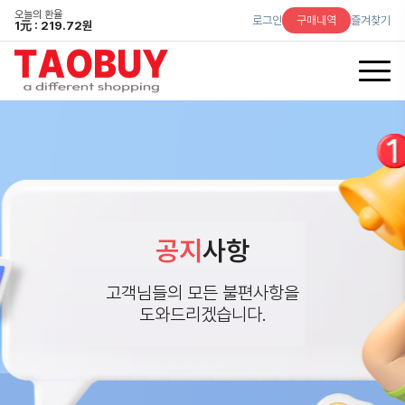
오늘의 환율
로그인
구매내역
즐겨찾기
1
元
: 219.72원
공지
사항
고객님들의 모든 불편사항을
도와드리겠습니다.