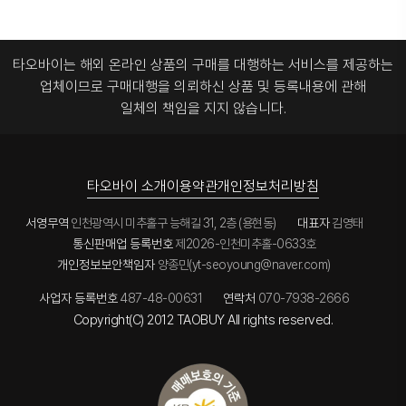
타오바이는 해외 온라인 상품의 구매를 대행하는 서비스를 제공하는
업체이므로
구매대행을 의뢰하신 상품 및 등록내용에 관해
일체의 책임을 지지 않습니다.
타오바이 소개
이용약관
개인정보처리방침
서영무역
인천광역시 미추홀구 능해길 31, 2층 (용현동)
대표자
김영태
통신판매업 등록번호
제2026-인천미추홀-0633호
개인정보보안책임자
양종민(yt-seoyoung@naver.com)
사업자 등록번호
487-48-00631
연락처
070-7938-2666
Copyright(C) 2012 TAOBUY All rights reserved.