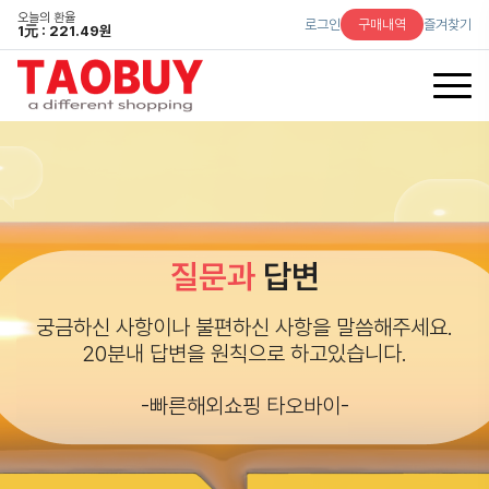
오늘의 환율
로그인
구매내역
즐겨찾기
1
元
: 221.49원
질문과
답변
궁금하신 사항이나 불편하신 사항을 말씀해주세요.
20분내 답변을 원칙으로 하고있습니다.
-빠른해외쇼핑 타오바이-