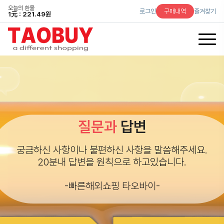
오늘의 환율
로그인
구매내역
즐겨찾기
1
元
: 221.49원
질문과
답변
궁금하신 사항이나 불편하신 사항을 말씀해주세요.
20분내 답변을 원칙으로 하고있습니다.
-빠른해외쇼핑 타오바이-