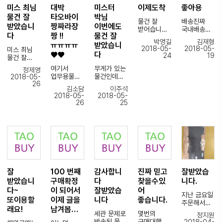
귀찮게
감사합니다
사서 빠르게
미스 최님
대박
미스터
이제도착
좋아용
물건이
하였는데도
~
바로 배송
있으면 계속
물건 잘
타오바이
박님
처음부터
물건 잘
배송진짜
잘 받았어요
이용하겠습
받았습니
짱짜라장
이번에도
지금까지
받어습니다
국내배송급
그리고
~!
니다.
다
짱 !!
물건 잘
항상 똑같이
수고 하셔고
으로 빠르고
포장도
감사합니다
박영길
김재형
친절한
ㅠㅠㅠㅠ
받았습니
매번 잘보내
다친절하시
꼼꼼히
~!
2018-05-
2018-05-
미스 최님
응대가 제
주셔서
고 저렴하고
잘해주셔서
배송기사님
♥♥
다
24
19
물건 잘
마음에 크게
감사합니다
앞으로
물건이
도 이번
받았습니다
담겼네요
여기서
무게가 있는
자주이용하
파손없이
배송기사님
정제영
업무용물품
물건인데
2018-05-
겠습니다^^
무사히
은 진짜
인보이스
26
다른 곳과는
만
이무이상없
잘왔네요 ^^
친절하시고
김소담
이주석
금액도 잘
다르게 눈에
주문하다가
이
이번이
연락도
2018-05-
2018-05-
맞춰주셨고
보이는 금액
처음
안전하게
해외구매대
주시고
26
25
제품도
계산식과
개인용도로
잘받았습니
행 이용
시간에 딱~!
이상없이
환율공지
주문했는데
다.
처음이라
맞춰서
아주 잘
추가금이
용!!!
감사합니다.
많이
도착까지~!!!
왔습니다
발생할땐
불안했었는
덕분에
연락주셔서
제가 너무
언제나
데
불안하지않
감사합니다
자세하게
갖고싶던
믿음이
타오바이에
게 직접배송
~
알려 주시고
신발이
갑니다.
서 진짜
잘 받았구요
제가 모르는
있는데
구매대행
쉽게
~!
잘
100 번째
감사합니
진짜 믿고
잘받았습
부분까지
그게 통관이
만족도 100
구매한거같
세심하게
될지안될지
% !!! 최고
받았습니
구매확정
다
찾을수있
니다.
아요
쇼핑몰 하는
챙겨
몰라서
입니다.~
친구보니
다~
이 되어서
잘받았습
어
지난 금요일
주시기도
자그마치
조만간 또
진짜
또이용할
이제 글을
니다
좋습니다.
주문해서
했어요
4개월을
이용할거에
강화되서
래요!
남겨봅…
특송하여
어떨땐
고민하다가
요
힘들어하더
세관 문제로
몇번의
정지원
금일
저보다 훨씬
(꿈에도
♡♡♡♡♡
라고요
반송된 물품
구매대행을