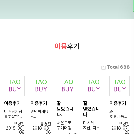
이용
후기
Total 688
이용후기
이용후기
잘
잘
이용후기
받았습니
받았습니
미스터지님
안녕하세요
와
다.
다.
ㅎㅎ잘받았
~
ㅎㅎ배송도
습니다~
오늘제품잘
빠르고
처음으로
미스터
유병진
유병진
유병진
안전하게잘
도착했습니
친절하게
구매대행을
지님, 미스
2018-08-
2018-08-
2018-07-
왔네요감사
다
안내해주셔
08
06
26
이용해봤는
최님,