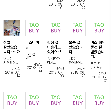
김서은
이아영
합니다
검수도꼼꼼
서감사합니
데 제가
미스터 이님
2018-08-
2018-07-
히
다 다마
원하던
~
01
27
해주셔서감
본체패키지
상품이
보내 주신
사합니다
약간뜯어졌
안전하고
물품 잘
미스터이님
지만.
빠르게 잘
받았습니다.
^^;
ㅠㅠ만족합
도착했네요.
니다.
샘플만
배송에
구매해서
시간이
재구매
걸려서 일부
합니다.
물건은
정말
미스터이
항상 잘
물품 잘
미스 최님
손상이
됐지만
잘받았습
님~
이용하고
받았습니
물건 잘
최선을 다해
니다~^^♡
있어요~!
다.
받았습니
오래 전
주셨다고
다.
다른
믿습니다^^
배송이
좀 쉬다가
처음
사이트통해
지연되어
다시
타이바이를
빠른 처리
차영민
서
EMS
불안한
구매하러왔
이용했는데
감사드립니
2018-07-
이지희
정유정
안상호
거래하다가
배송은 언제
마음에
었어요
04
다.
2018-07-
2018-07-
2018-06-
이현지
상처받고
정상화될까
타오바이직
배송도
예상했던
14
03
28
2018-05-
타오바이를
요?
원분들께
좀 사고
빠르고
것보다 더
31
이용하게
정상화 되는
계속
싶은데
전기자전거
일찍
되었네요
시기
문의하고
많았었는데
에 장착해서
받았네요.
여러가지
알려주시면
재촉글을
요즘 세관이
테스트했는
배송비
이유로 첫
그 때 다시
올렸는데,
강해졌다고.
데
차액도 입금
거래부터
주문하도록
한번도 짜증
.
확인하였습
전화해서
하겠습니다.
안내시고
알려주셔서
배터리
니다.
이것저것
친절히
덕분에
성능도
다음에 또
여쭤보고
답변주셔서
잘 조절해서
만족합니다.
구매대행할