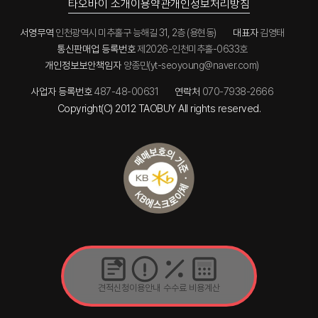
는점
타오바이 소개
이용약관
개인정보처리방침
...
만 앞으로도
분해될때까
빠른답변 과
잘
지
능률적인
암튼
부탁드립니
잘신고다니
서영무역
인천광역시 미추홀구 능해길 31, 2층 (용현동)
대표자
김영태
대응이 아주
잘쓰겠습니
다.
겠습니다
좋습니다
통신판매업 등록번호
제2026-인천미추홀-0633호
다.
매번
낼부턴 다시
진심으로
사업건으로
개인정보보안책임자
양종민(yt-seoyoung@naver.com)
배송 도
사업번창하
감사하고
견적신청할
좋고 포장도
시길
있습니다.
것같네용
사업자 등록번호
487-48-00631
연락처
070-7938-2666
꼼꼼히
바랍니다.
헤헤
신경써주시
Copyright(C) 2012 TAOBUY All rights reserved.
고 수량검수
또한
잘해주시고.
..
솔직하게
리뷰에 적고
싶은건...
안좋은 평
적어 놓고
저만
이용하고
싶을정도로
저만 알고
싶은 그런
사이트
견적신청
이용안내
수수료
비용계산
입니다