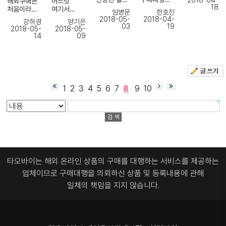
2018-04-
해외구매는
어느덧
(수요일)
더 정확한
나올정돜ㅋ
검사도
18
끝까지
하여보니
처음이라서
여기서
임병문
한호진
받았습니다.
계산에
ㅋㅋㅋㅋ)
꼼꼼히
책임지고
정말이지
당황했는데
100번째
2018-05-
2018-04-
깜짝놀라기
이거
강하경
양기은
하는지
처리해주셔
하나하나
친절하게
구매확정을
03
19
2018-05-
2018-05-
노트북
도 했고요~
안신어보고
물건오는데
서
챙겨주고
알려주시구
진행하게
14
09
배터리
죽으면
아주 오래
감사합니다
진행상황을
심지어
되었네요
구매했었습
최근
한이되겠다
걸리기도
물건 오늘
알려주시고.
배송도빨라
물론 또
니다.
거래때에는
싶어서
하고. .
잘받았습니
.배송도
서 너무
물건이
1달정도는
17만원
다
총알이니
좋았습니다
들어오는중
물건은
걸리는
날리는셈치
이번에도
진짜
:-)
이긴
도착하였으
판매자에게
고
견적신청했
포장
좋습니다.
하지만요
나, 배터리-
이야기를 잘
주문했는데
어요~
1
2
3
4
5
6
7
8
9
10
죽입니다
자주자주
노트북
해주셔서
지금
개미지옥
너무 꼼꼼
깔끔하고
이용할게요
구매후기를
고정하는
정말
저희동네
타오바오 ㅎ
하게
확실한
~~~
일부러
부분
초고속으로
우체국까지
ㅎ ㅎ
해주시네요
업무처리.
100번째
플라스틱이
배송을
무사히왔다
너무
됐을때
파손이
받았잔아요
고하네요
잘
정말
감사드립니
남기려고
되었네요
~
ㅠㅠㅠㅠ
부탁드립니
감사드립니
다.
기다렸거든
ㅠㅠ
마법부리신
다~!
다 홍보
요
것 같았어요
아 진짜
많이
배터리
ㅎㅎ
넘넘조아용
타오바이는 해외 온라인 상품의 구매를 대행하는 서비스를 제공하는
해드릴게요
일단 다른
작동에는
직원분들
*^^*
어느
업체이므로
구매대행을 의뢰하신 상품 및 등록내용에 관해
문제가
옵션이
제앞에계시
타사이트
없으나
많아서 제
면
일체의 책임을 지지 않습니다.
사업
보다도
가슴이
견적건은
뽀뽀했을지
번창하세요
훌륭하고
아프네요 ㅠ
항상
도몰라요
~~
친절하고
힘드실텐데.
하아
투명하게
감수하고
..
넘나좋은것
진행해주시
사용해야죠.
고되시겠지
신발이