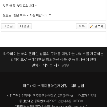
많은 애용 부탁드립니다 ~
오늘도 좋은 하루 되시길 바랍니다 ^^
타오바이는 해외 온라인 상품의 구매를 대행하는 서비스를 제공하는
업체이므로
구매대행을 의뢰하신 상품 및 등록내용에 관해
일체의 책임을 지지 않습니다.
타오바이 소개
이용약관
개인정보처리방침
서영무역
인천광역시 미추홀구 능해길 31, 2층 (용현동)
대표자
김영태
통신판매업 등록번호
제2026-인천미추홀-0633호
개인정보보안책임자
양종민(yt-seoyoung@naver.com)