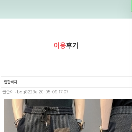
이용
후기
힙합바지
글쓴이 : bog8228a
20-05-09 17:07