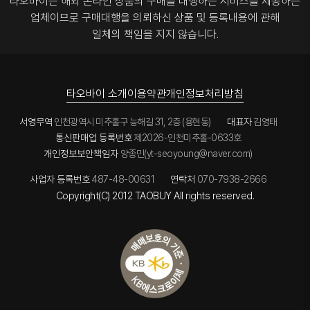
타오바이는 해외 온라인 상품의 구매를 대행하는 서비스를 제공하는
업체이므로
구매대행을 의뢰하신 상품 및 등록내용에 관해
일체의 책임을 지지 않습니다.
타오바이 소개
이용약관
개인정보처리방침
서영무역
인천광역시 미추홀구 능해길 31, 2층 (용현동)
대표자
김영태
통신판매업 등록번호
제2026-인천미추홀-0633호
개인정보보안책임자
양종민(yt-seoyoung@naver.com)
사업자 등록번호
487-48-00631
연락처
070-7938-2666
Copyright(C) 2012 TAOBUY All rights reserved.