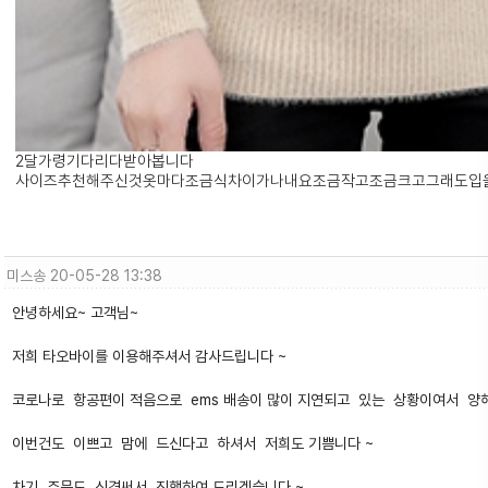
2달가령기다리다받아봅니다
사이즈추천해주신것옷마다조금식차이가나내요조금작고조금크고그래도입
미스송
20-05-28 13:38
안녕하세요~ 고객님~
저희 타오바이를 이용해주셔서 감사드립니다 ~
코로나로 항공편이 적음으로 ems 배송이 많이 지연되고 있는 상황이여서 
이번건도 이쁘고 맘에 드신다고 하셔서 저희도 기쁨니다 ~
차기 주문도 신경써서 진행하여 드리겠습니다 ~