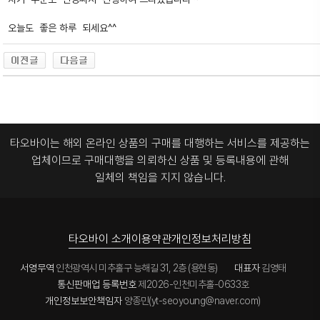
오늘도 좋은 하루 되세요^^
타오바이는 해외 온라인 상품의 구매를 대행하는 서비스를 제공하는
업체이므로
구매대행을 의뢰하신 상품 및 등록내용에 관해
일체의 책임을 지지 않습니다.
타오바이 소개
이용약관
개인정보처리방침
서영무역
인천광역시 미추홀구 능해길 31, 2층 (용현동)
대표자
김영태
통신판매업 등록번호
제2026-인천미추홀-0633호
개인정보보안책임자
양종민(yt-seoyoung@naver.com)