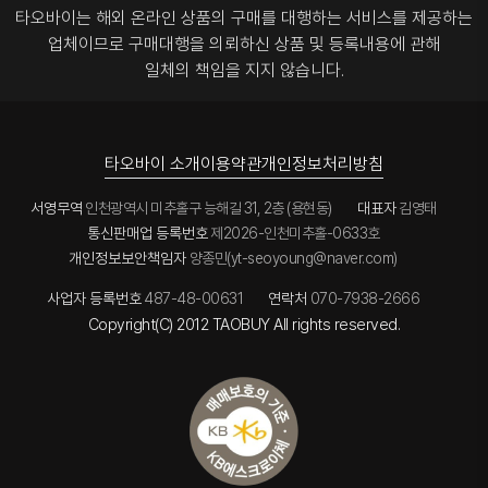
타오바이는 해외 온라인 상품의 구매를 대행하는 서비스를 제공하는
업체이므로
구매대행을 의뢰하신 상품 및 등록내용에 관해
일체의 책임을 지지 않습니다.
타오바이 소개
이용약관
개인정보처리방침
서영무역
인천광역시 미추홀구 능해길 31, 2층 (용현동)
대표자
김영태
통신판매업 등록번호
제2026-인천미추홀-0633호
개인정보보안책임자
양종민(yt-seoyoung@naver.com)
사업자 등록번호
487-48-00631
연락처
070-7938-2666
Copyright(C) 2012 TAOBUY All rights reserved.