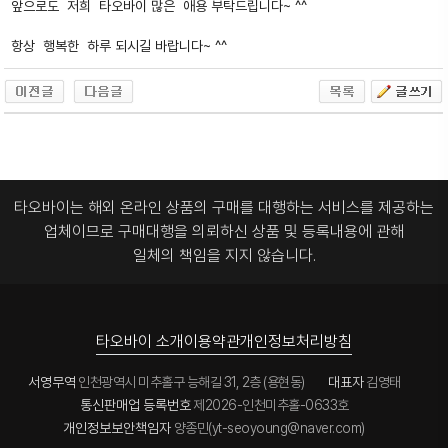
앞으로도 저희 타오바이 많은 애용 부탁드립니다~ ^^
항상 행복한 하루 되시길 바랍니다~ ^^
타오바이는 해외 온라인 상품의 구매를 대행하는 서비스를 제공하는
업체이므로
구매대행을 의뢰하신 상품 및 등록내용에 관해
일체의 책임을 지지 않습니다.
타오바이 소개
이용약관
개인정보처리방침
서영무역
인천광역시 미추홀구 능해길 31, 2층 (용현동)
대표자
김영태
통신판매업 등록번호
제2026-인천미추홀-0633호
개인정보보안책임자
양종민(yt-seoyoung@naver.com)