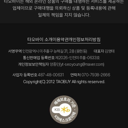
타오바이는 해외 온라인 상품의 구매를 대행하는 서비스를 제공하는
업체이므로
구매대행을 의뢰하신 상품 및 등록내용에 관해
일체의 책임을 지지 않습니다.
타오바이 소개
이용약관
개인정보처리방침
서영무역
인천광역시 미추홀구 능해길 31, 2층 (용현동)
대표자
김영태
통신판매업 등록번호
제2026-인천미추홀-0633호
개인정보보안책임자
양종민(yt-seoyoung@naver.com)
사업자 등록번호
487-48-00631
연락처
070-7938-2666
Copyright(C) 2012 TAOBUY All rights reserved.