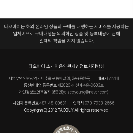
타오바이는 해외 온라인 상품의 구매를 대행하는 서비스를 제공하는
업체이므로
구매대행을 의뢰하신 상품 및 등록내용에 관해
일체의 책임을 지지 않습니다.
타오바이 소개
이용약관
개인정보처리방침
서영무역
인천광역시 미추홀구 능해길 31, 2층 (용현동)
대표자
김영태
통신판매업 등록번호
제2026-인천미추홀-0633호
개인정보보안책임자
양종민(yt-seoyoung@naver.com)
사업자 등록번호
487-48-00631
연락처
070-7938-2666
Copyright(C) 2012 TAOBUY All rights reserved.