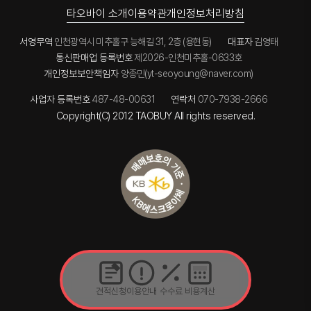
타오바이 소개
이용약관
개인정보처리방침
서영무역
인천광역시 미추홀구 능해길 31, 2층 (용현동)
대표자
김영태
통신판매업 등록번호
제2026-인천미추홀-0633호
개인정보보안책임자
양종민(yt-seoyoung@naver.com)
사업자 등록번호
487-48-00631
연락처
070-7938-2666
Copyright(C) 2012 TAOBUY All rights reserved.
견적신청
이용안내
수수료
비용계산