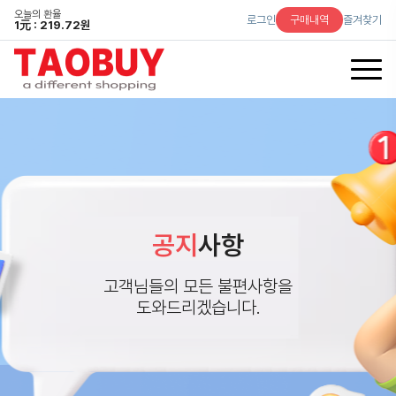
오늘의 환율
로그인
구매내역
즐겨찾기
1
元
: 219.72원
공지
사항
고객님들의 모든 불편사항을
도와드리겠습니다.