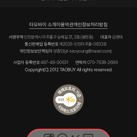
타오바이 소개
이용약관
개인정보처리방침
서영무역
인천광역시 미추홀구 능해길 31, 2층 (용현동)
대표자
김영태
통신판매업 등록번호
제2026-인천미추홀-0633호
개인정보보안책임자
양종민(yt-seoyoung@naver.com)
사업자 등록번호
487-48-00631
연락처
070-7938-2666
Copyright(C) 2012 TAOBUY All rights reserved.