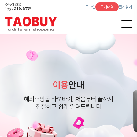
오늘의 환율
로그인
구매내역
즐겨찾기
1
元
: 219.87원
이용
안내
해외쇼핑몰 타오바이, 처음부터 끝까지
친절하고 쉽게 알려드립니다