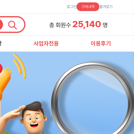
로그인
구매내역
즐겨찾기
25,140
총 회원수
명
항
사업자전용
이용후기