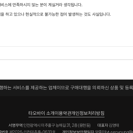
서비스에 만족하시지 않는 분이 계실거라 생각됩니다.
력을 하고 있으나 현실적으로 불가능한 점이 발생하는 것도 사실입니다.
대행하는 서비스를 제공하는 업체이므로
구매대행을 의뢰하신 상품 및 등
타오바이 소개
이용약관
개인정보처리방침
서영무역
인천광역시 미추홀구 능해길 31, 2층 (용현동)
대표자
김영태
록번호
제2026-인천미추홀-0633호
개인정보보안책임자
양종민(yt-seoyoung@n