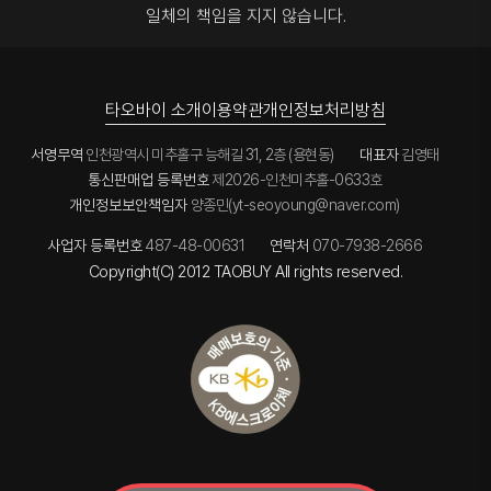
<p
일체의 책임을 지지 않습니다.
멀버리힐스
align="">
</a></p>
<a
title="신사
<p
역멀버리힐
align="">
스"
<a
타오바이 소개
이용약관
개인정보처리방침
href="htt
title="서산
ps://mode
금호어울림"
lhouse4.c
서영무역
인천광역시 미추홀구 능해길 31, 2층 (용현동)
대표자
김영태
href="htt
o.kr/"
p://1522-
통신판매업 등록번호
제2026-인천미추홀-0633호
target="_
6830.co.k
blank">
개인정보보안책임자
양종민(yt-seoyoung@naver.com)
r/"
신사역
target="_
멀버리힐스
blank">
사업자 등록번호
487-48-00631
연락처
070-7938-2666
</a></p>
서산
Copyright(C) 2012 TAOBUY All rights reserved.
금호어울림
<p
</a></p>
align="">
<a
<p
title="서산
align="">
금호어울림"
<a
href="htt
title="힐스
p://1522-
테이트
6830.co.k
수지구청역"
r/"
href="htt
target="_
p://1522-
blank">
6830.com
서산
/"