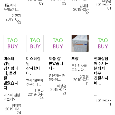
유성훈
배송이
상품
간편히 제가
09
03
2019-05-
매달이나
김대웅
더빨라진거
잘기다렸다
생각한 물건
까다롭고
01
두세달에
2019-05-
같아요
가
잘받았습니
복잡한 주문
02
한번씩
견적일자포
잘받았습니
다.처음부터
윤민지
진행
이용하고
함
다 상담
2019-05-
제가 문의도
하시느라
있는데 빠진
일주일정도
내용도
30
많이
물건 하나
소요된거같
대만족입니
하였지만
늘 노고가
없이 항상
고요
다 ^^
그에대하여
많으세요
물건 잘
제품손상없
너무친절
끝까지 답변
받고있어요!
이 깔끔하게
하시네요
감사고요.
이번에도
품절된 물품
잘
안전하게
마지막까지
물건 너무나
있으면
받았습니다.
잘사용하겠
배송신경써
잘
빠르게
신속하고
습니다 ^^
주신거
받았습니다
덧글로
친절한 응대
감사드립니
미스터
미스터김
제품 잘
포장
전화상담
연락주시기
감사하고요
다. 너무
앞으로도
도 하고
김님
님
받았습니
해주시는
또
기분좋게
타오바이
우선감사를
받은 물건
구매하러올
감사합니
감사합니
다~
분께서
물건
이용에 잘
드립니다.
상태도 항상
께요
받았네요..
다, 물건
다.
너무
부탁
배송도생각
최상이어서
받은지는 꽤
수고하셨습
장성율
다음에도
드리겠습니
잘
친절하시
보다며칠이
대만족이에
됬는데
2019-03-
니다!^^
벌써 18번째
잘부탁드립
다 ^^
더빨랐고요.
받았습니
네…
요~~
11
이제야
주문이네요.
니다..^^
이상훈
포장을제가
다
후기를
그동안
2019-04-
생각했던것
하은나
친구때문에
쓰내요
주문했던
21
2019-04-
보다훨씬잘
미스터 김님
다른곳도
처음
상품들 중
24
덕분에
해주셨습니
이번에도
써봤는데
이용하는거
2019-03-
가장
하루를
다.
물건 잘
입금을
라 다른
11
깨끗하고
정제영
기분좋게
내부상세포
받았습니다
나눠서 해서
구매요청글
2019-04-
파손없이
시작햇어요
장
조금
과는
24
왔습니다.
사진을다보