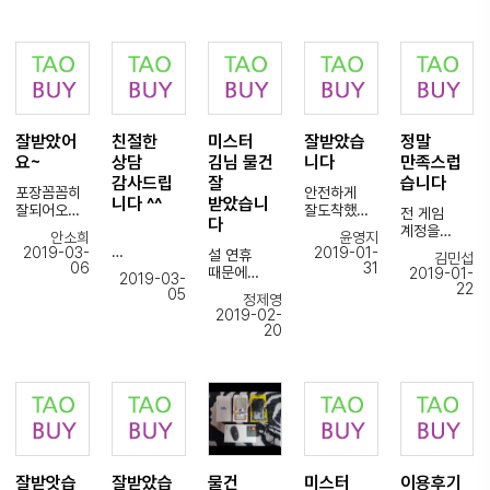
지난주에
불편했는데
비교되게
주문번호 :
감사합니다
여드리진못
주문을
여기는 아예
엄청 질문을
78190
^^
하지만정말
여러개 해서
한번에
많이
신경써주신
마음에들게
정신
입금할 수
했었는데
게
해주셨습니
없었는데
있도록
친절히
보이는것이
다
빠진것 없이
배송비나
응대해
안경케이스
<div
감사드립니
아주 잘
무게측정
주셔서
들로
class="so
다~,
도착하였습
비용이
감사합니다.
안경박스를
und_only
미스송님 ^^
잘받았어
친절한
미스터
잘받았습
정말
니다
기준이
감싸서
display-
요~
상담
김님 물건
니다
만족스럽
있는듯해서
사진은
왔네요.
none wfsr
제품도
더 편한거
없지만..
감사드립
잘
습니다
각기
ui-helper-
포장꼼꼼히
안전하게
파손되것
같아요
구매한게
다른업체에
니다 ^^
받았습니
hidden"
잘되어오고
잘도착했네
없이 잘
전 게임
앞으로도
미니피규어
서
다
style="left
빠른진행도
요~^^
왔습니다
계정을
자주
라 작은
주문했기때
안소희
윤영지
:
너무감사드
중국직구는
주문했는데
이용할게요
물건인데
2019-03-
2019-01-
문에 아마
설 연휴
김민섭
-9999px;
려요
처음이었는
매번 신경써
빠른 답변과
~~!!
06
31
정말
미세먼지가
재포장
때문에
2019-01-
top:
2019-03-
폰으로 써서
데,
주셔서
친절함,
정성스럽게
심하니
22
하셨을걸로
주문이
05
-9999px;
그런가
안전하게 잘
감사합니다
정제영
그리고
포장해주셔
건강조심하
생각되는데
밀려서
position:
사진이안올
2019-02-
산것
~
일처리
서
세요 ^^
박스를
힘들것
20
absolute;"
라가네요ㅠ
같아요.
속도에
감사드리구
푸르는것도
같았는데
>
ㅠ
미스터 김님
감탄했습니
요~
힘든데..
미스터
최고 입니다
다. 다른
포장하실때
김님이 일정
<p
b
분들도 많이
앞으로 자주
<div
상당히
체크 계속
align="">
이용하셨으
이용하겠습
class="so
공들이셨을
해주셔서
<a
면
니다.
und_only
것같아요
그래도 빨리
title="청량
좋겠습니다.
display-
감사의말씀
받을수
리역 해링턴
none wfsr
드립니다.
있었습니다
플레이스"
ui-helper-
잘받앗습
잘받았습
물건
미스터
이용후기
또 불량상품
정말
href="htt