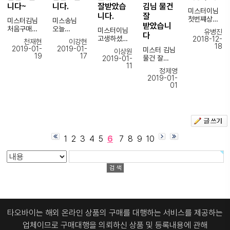
hidden"
없도록
감사합니다
니다~
니다.
잘받았습
김님 물건
p://model
미스터이님
style="left
전달도 잘
~
니다.
잘
house-
첫번쨰상품
:
미스터김님
미스송님
해주신것
2전화상담
받았습니
잘받았습니
-9999px;
처음구매해
오늘
같구요~
물건도
미스터이님
유병진
해주시는
다
다~
top:
봣는데
도착했네요.
이번엔
이상없이 잘
고생하셨습
2018-12-
분께서 너무
천재현
이강현
다음상품때
-9999px;
친절하게
EMS
도착하였습
18
니다.
친절하시네
2019-01-
2019-01-
미스터 김님
이상원
도잘부탁드
position:
하나하나
배송도
배송도
니다
19
17
요you.net/
물건 잘
2019-01-
립니다^^
absolute;"
잘알려주시
빠르고 아주
빠르고
상품들이
"
11
받았습니다
>
고 앞으로도
잘받았습니
어찌보면
정제영
파손없이 잘
target="_
계속
다.
2019-01-
깐깐한
받았습니다.
blank">
서보모터
01
<p
이용할게요
고객이었을
그리고
청량리역
부속품도
align="">
~~
첫구매인데
텐데
생각보다
해링턴
여분으로 잘
<a
잘구매한것
신속하고
빨리와서
플레이스
도착해서
title="청량
같습니다.
친절하게
놀랬습니다.
</a></p>
아주 잘
리역 해링턴
응해주셔서
.. 아무튼
사용했습니
플레이스"
조만간 또
감사합니다.
상품
<p
다
href="htt
주문하겠습
다음에도 잘
잘쓰겠습니
1
2
3
4
5
6
7
8
9
10
align="">
p://model
니다.
부탁드립니
다.
<a
감사합니다
house-
다.
다음에도 또
title="신사
~
2you.net/
수고하세요
이용하겠습
역 롯데
"
~
니다.
멀버리힐스"
새복 많이
target="_
즐거운 하루
href="htt
받으세요
blank">
보내시길
ps://mode
청량리역
바랄게욥.
lhouse4.c
해링턴
o.kr/"
플레이스
타오바이는 해외 온라인 상품의 구매를 대행하는 서비스를 제공하는
target="_
</a></p>
blank">
업체이므로
구매대행을 의뢰하신 상품 및 등록내용에 관해
신사역 롯데