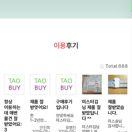
이용
후기
Total 688
항상
제품 잘
구매후기
미스터김
제품
이용하는
받앗어요!
입니다
님 제품 잘
잘받았습
데 매번
받았답니
니다.
한
안녕하세요
물건 잘
다 ^^
1~2년만에
미스터김님
미스송님
받았어요:
왔눈데
ㅎㅎ작년부
감사합니다.
미스터김님
안진희
유병진
3
그때보다
터 예약했던
.너무
언제나 저의
2019-05-
2019-05-