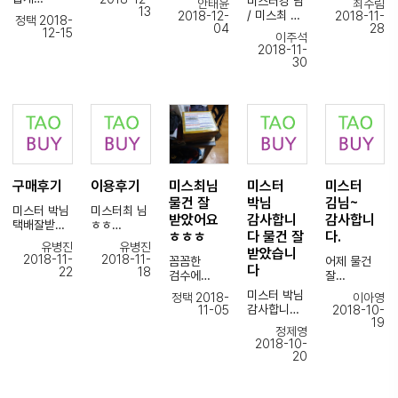
미스터강 님
안태윤
최수림
읍니다
받았습니다.
후기 쓰면
13
깨질수있는
/ 미스최 님
2018-12-
2018-11-
정택 2018-
도움되실까
카울이었는
04
28
12-15
이주석
타 업체보다
해서
데
주문했던
2018-11-
싸고 빠르고
후기써요.
겉박스에
제품
30
좋네요~
대형뾱뾱이
안전하게 잘
정확하고
는
받았습니다.
앞으로 자주
빠르게 주문
감동이었습
이용하겠습
해주셔서
니다.
이번에도
니다.
편리하게
최고~!!!!!!!
포장이
해외구매
깜끔하게
감사합니다.
사용하고
되었고
있습니다.
물품이
구매후기
이용후기
미스최님
미스터
미스터
아무하자없
검수도
이
물건 잘
박님
김님~
해주시고.
미스터 박님
미스터최 님
받았어요
감사합니
감사합니
최고에요
택배잘받았
ㅎㅎ
빠른시일 에
ㅎㅎㅎ
다 물건 잘
다.
더욱
습니다~
친절한답변
받게
유병진
유병진
번창하세요
받았습니
포장잘해주
너무감사드
해주셔서
2018-11-
2018-11-
꼼꼼한
어제 물건
~
셔서감사합
립니다
다
감사합니다.
22
18
검수에
잘
니다
상품도안전
친절하신 글
받았습니다
미스터 박님
하게되어있
정택 2018-
이아영
언제나
정말
~
감사합니다
어서
11-05
2018-10-
친절하고
감사합니다.
정말
19
대만족입니
빠른 답변도
정제영
2차물품
감사드립니
이번주에
다 ^^
감사합니다.
2018-10-
배송중인데
다~ 미스터
주문을
20
잘
김님^^
여러가지로
또
부탁드립니
꼼꼼하게
많이 했는데
주문하겠습
다. ㅎㅎㅎ
포장 잘 해
빠진것 없이