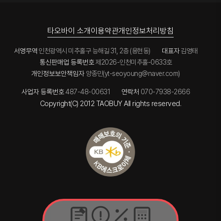
타오바이 소개
이용약관
개인정보처리방침
서영무역
인천광역시 미추홀구 능해길 31, 2층 (용현동)
대표자
김영태
통신판매업 등록번호
제2026-인천미추홀-0633호
개인정보보안책임자
양종민(yt-seoyoung@naver.com)
사업자 등록번호
487-48-00631
연락처
070-7938-2666
Copyright(C) 2012 TAOBUY All rights reserved.