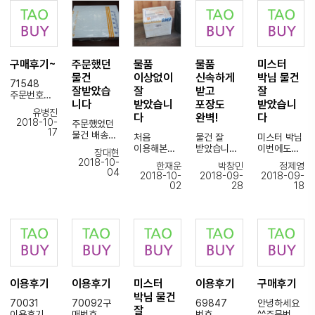
니다.
주셔서
아주 잘
너무나도
도착하였습
감사합니다.
이쁘게 잘
니다
~
왔어요!
앞으로도 잘
미스터 박님
부탁드리겠
구매후기~
주문했던
물품
물품
미스터
덕분에
습니다^^
수월하게
물건
이상없이
신속하게
박님 물건
71548
구매할수
잘받았습
잘
받고
잘
주문번호
있어서
니다
받았습니
포장도
받았습니
상품잘받았
참 좋네요~
유병진
다
완벽!
다
습니다
감사합니다
2018-10-
주문했었던
세관강화되
17
물건 배송
처음
물건 잘
미스터 박님
어서그런지.
잘받았습니
이용해본건
받았습니다
이번에도
ㅠㅠ늦게받
장대현
다
데 너무
물건 잘
았지만
2018-10-
한재운
박창민
정제영
이렇게
쉽고 금액도
박스포장이
받았습니다
04
포장상태가
2018-10-
2018-09-
2018-09-
깔끔하고
저렴하네요
압도적으로
너무좋아요
02
28
18
파손 없이
배송도
잘
제품도 아주
감사합니다
정성껏
EMS로
되어있어서
잘 왔습니다
~
포장해서
안전하고
커터칼이
배송하시니
빠르게
부러졌습니
부품 한
덕분에 보다
도착했습니
다 ㅎㅎ
종류는
편하게
다
서비스인지
1/350
담당자
최고입니다
수량이 몇개
프라모델
미스터김님
감사합니다!
더
만들수 있게
이용후기
이용후기
미스터
이용후기
구매후기
친절하고
타오바이
왔더라구요
되었습니다
자세하게
화이팅!
박님 물건
70031
70092구
69847
안녕하세요
감사합니다
안내해주셔
잘
잘
이용후기입
매번호
번호
^^주문번호