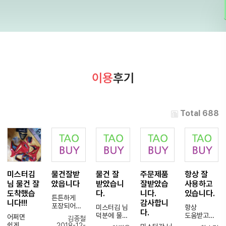
이용
후기
Total 688
미스터김
물건잘받
물건 잘
주문제품
항상 잘
님 물건 잘
았읍니다
받았습니
잘받았습
사용하고
도착했습
다.
니다.
있습니다.
튼튼하게
니다!!!
감사합니
포장되어
미스터김 님
항상
다.
왔네요
덕분에 물건
도움받고
어쩌면
김종철
물건잘받았
잘
있습니다.
쉽게
2018-12-