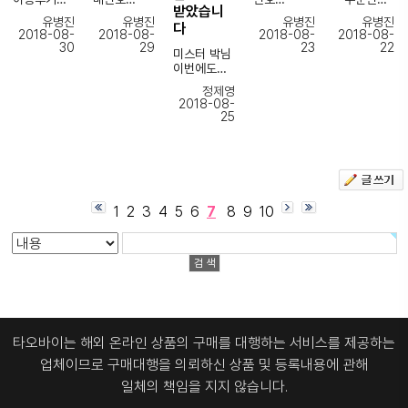
^^;
서
쓰겠습니다
받았습니
니다
잘받았습니
잘받았습니
69401
감사합니다
유병진
유병진
유병진
유병진
다
배송도빠르
다~
다 예상보다
구매후기입
더욱
미스터 박님
2018-08-
2018-08-
2018-08-
2018-08-
고
상담도친절
빠르게받아
니다 ~
번창하시길
언제나
30
29
23
22
미스터 박님
친절한답변
하게해주셔
봐서
상담도친절
기원합니다
감사합니다
이번에도
감사합니다
서
정말좋네요
하시고
~ b
물건 잘
~
감사합니다
^^
물건도
정제영
받았습니다
^^
감사합니다
잘도착해서
2018-08-
이상없이 잘
친절하게답
기분이좋아
25
도착하였습
변도해주시
요
니다
고
세관강화로
늦게배송됬
미스터 박님
지만
다시
대만족입니
오시니까
다~
1
2
3
4
5
6
7
8
9
10
너무 좋네요
감사합니다
~
타오바이는 해외 온라인 상품의 구매를 대행하는 서비스를 제공하는
업체이므로
구매대행을 의뢰하신 상품 및 등록내용에 관해
일체의 책임을 지지 않습니다.