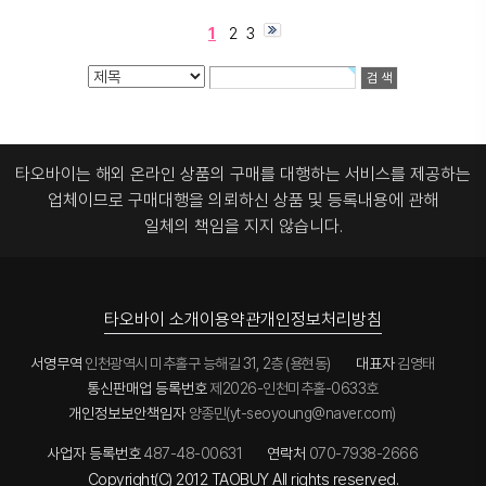
1
2
3
타오바이는 해외 온라인 상품의 구매를 대행하는 서비스를 제공하는
업체이므로
구매대행을 의뢰하신 상품 및 등록내용에 관해
일체의 책임을 지지 않습니다.
타오바이 소개
이용약관
개인정보처리방침
서영무역
인천광역시 미추홀구 능해길 31, 2층 (용현동)
대표자
김영태
통신판매업 등록번호
제2026-인천미추홀-0633호
개인정보보안책임자
양종민(yt-seoyoung@naver.com)
사업자 등록번호
487-48-00631
연락처
070-7938-2666
Copyright(C) 2012 TAOBUY All rights reserved.