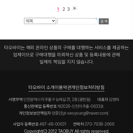
1
2
3
타오바이는 해외 온라인 상품의 구매를 대행하는 서비스를 제공하는
업체이므로
구매대행을 의뢰하신 상품 및 등록내용에 관해
일체의 책임을 지지 않습니다.
타오바이 소개
이용약관
개인정보처리방침
서영무역
인천광역시 미추홀구 능해길 31, 2층 (용현동)
대표자
김영태
통신판매업 등록번호
제2026-인천미추홀-0633호
개인정보보안책임자
양종민(yt-seoyoung@naver.com)
사업자 등록번호
487-48-00631
연락처
070-7938-2666
Copyright(C) 2012 TAOBUY All rights reserved.